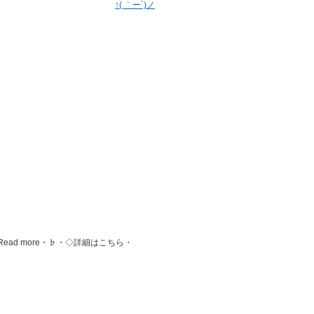
↑( ｀ー´)ノ
ead more・♭・◇詳細はこちら・