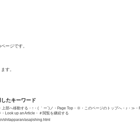
のページです。
ります。
用したキーワード
へ移動する・↑・( ｀ー´)ノ・Page Top・※・このページのトップへ・♪・≫・R
ook up an Article・＃閲覧を継続する
tn/shitapparan/asajishing.html