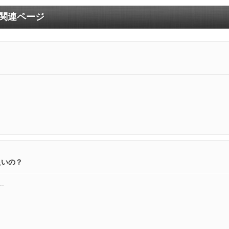
 関連ページ
良いの？
.