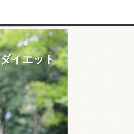
りダイエット
？