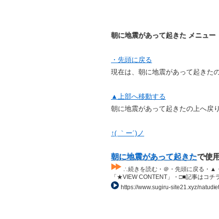
朝に地震があって起きた メニュー
・先頭に戻る
現在は、朝に地震があって起きた
▲上部へ移動する
朝に地震があって起きたの上へ戻
↑( ｀ー´)ノ
朝に地震があって起きた
で使
∴続きを読む・＠・先頭に戻る・▲・上部
「★VIEW CONTENT」・□■記事はコチラ・L
https://www.sugiru-site21.xyz/natudie