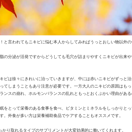
！と言われてもニキビに悩む本人からしてみればうっとおしい物以外の
脂の分泌が活発ですからどうしても毛穴が詰まりやすくニキビが出来や
キビは徐々にきれいに治っていきますが、中には赤いニキビがずっと治
ってしまうこともあり注意が必要です。一方大人のニキビの原因はもっ
ランスの崩れ、ホルモンバランスの乱れともっとおくぶかい理由がある
眠をとって栄養のある食事を食べ、ビタミンとミネラルをしっかりとっ
す。外食が多い方は栄養補助食品でケアすることもオススメです。
っかり取れるタイプのサプリメントが大変効果的に働いてくれます。