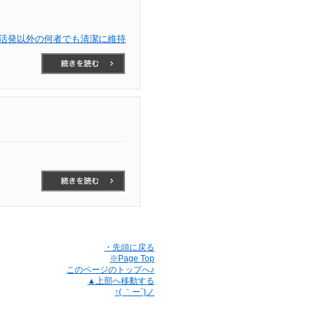
活発以外の何者でも清潔に維持
・先頭に戻る
※Page Top
このページのトップへ♪
▲上部へ移動する
↑( ｀ー´)ノ