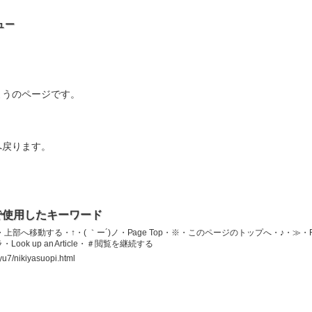
ュー
ようのページです。
へ戻ります。
で使用したキーワード
へ移動する・↑・( ｀ー´)ノ・Page Top・※・このページのトップへ・♪・≫・R
ook up an Article・＃閲覧を継続する
yu7/nikiyasuopi.html