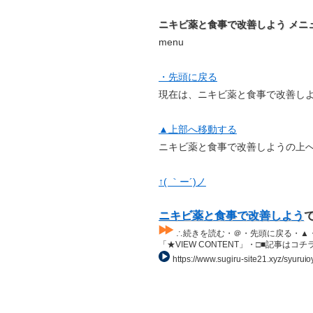
ニキビ薬と食事で改善しよう メニ
menu
・先頭に戻る
現在は、ニキビ薬と食事で改善し
▲上部へ移動する
ニキビ薬と食事で改善しようの上
↑( ｀ー´)ノ
ニキビ薬と食事で改善しよう
∴続きを読む・＠・先頭に戻る・▲・上部
「★VIEW CONTENT」・□■記事はコチラ・L
https://www.sugiru-site21.xyz/syuruio